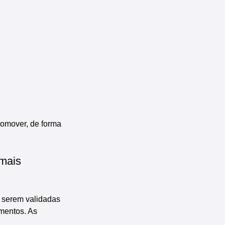
romover, de forma 
mais 
 serem validadas 
mentos. As 