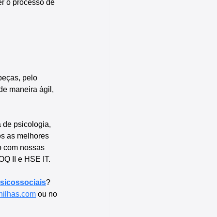
er o processo de 
beças, pelo 
e maneira ágil, 
 de psicologia, 
os as melhores 
o com nossas 
OQ II e HSE IT.
sicossociais
? 
nilhas.com
 ou no 