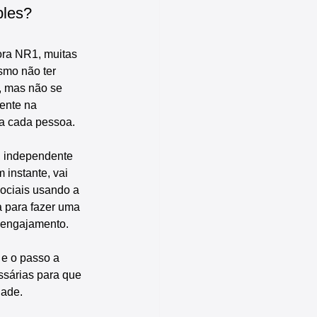
ples?
ra NR1, muitas 
smo não ter 
, mas não se 
ente na 
ra cada pessoa.
, independente 
 instante, vai 
ociais usando a 
 para fazer uma 
 engajamento.
 e o passo a 
ssárias para que 
dade.