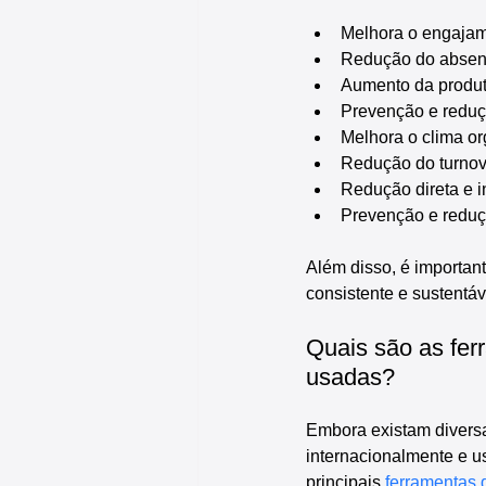
Melhora o engajam
Redução do absen
Aumento da produt
Prevenção e reduç
Melhora o clima or
Redução do turnove
Redução direta e i
Prevenção e reduç
Além disso, é importan
consistente e sustentá
Quais são as fer
usadas?
Embora existam diversa
internacionalmente e u
principais 
ferramentas 