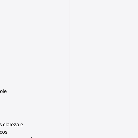
role
 clareza e 
scos 