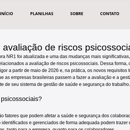
INÍCIO
PLANILHAS
SOBRE
CONTATO
avaliação de riscos psicossoci
a NR1 foi atualizada e uma das mudanças mais significativas, f
relacionados a avaliação de riscos psicossociais. Dessa forma, 
or a partir de maio de 2026 e, na prática, os novos requisitos 
e as empresas brasileiras passem a fazer a avaliação e a gestã
te de seu sistema de gestão de saúde e segurança do trabalho.
 psicossociais?
ão fatores que podem afetar a saúde e segurança dos colabora
identificados e gerenciados de forma adequada podem trazer 
s, tanto para a empresa, quanto para os colaboradores.