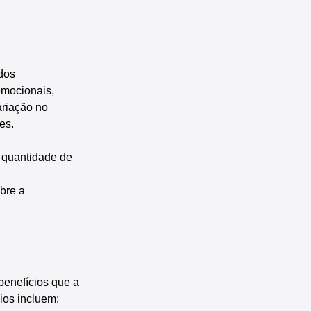
dos 
emocionais, 
ariação no 
es.
 quantidade de 
 
bre a 
 benefícios que a 
ios incluem: