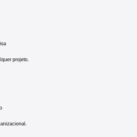
isa
quer projeto.
o
anizacional.