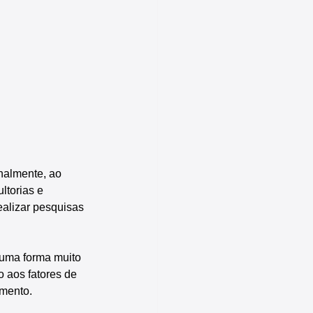
almente, ao 
torias e 
ealizar pesquisas 
e uma forma muito 
o aos fatores de 
amento.