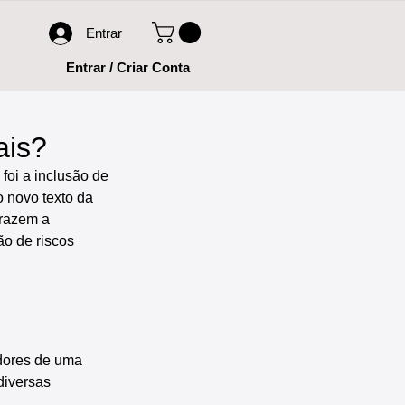
Entrar
Entrar / Criar Conta
ais?
oi a inclusão de 
o novo texto da 
trazem a 
o de riscos 
dores de uma 
diversas 