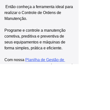
 Então conheça a ferramenta ideal para 
realizar o Controle de Ordens de 
Manutenção.
Programe e controle a manutenção 
corretiva, preditiva e preventiva de 
seus equipamentos e máquinas de 
forma simples, prática e eficiente.
Com nossa 
Planilha de Gestão de 
Manutenção em Excel
 você conseguirá 
controlar as ordens de manutenção de 
sua empresa de uma forma simples e 
prática, sem complicação. A planilha 
ideal para todos os tipos de empresas.