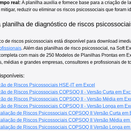
mpo real:
 A planilha auxilia e fornece base para a criação de l
mitigar, reduzir ou eliminar os riscos psicossociais que foram id
planilha de diagnóstico de riscos psicossociai
co de riscos psicossociais está disponível para download imedia
ofissionais
. Além das planilhas de risco psicossocial, na Soft E
ompleta com mais de 250 Modelos de Planilhas Prontas em Exce
s, médias e grandes empresas, consultores e profissionais de t
isponíveis:
ação de Riscos Psicossociais HSE-IT em Excel
ação de Riscos Psicossociais COPSOQ II - Versão Curta em Exc
ação de Riscos Psicossociais COPSOQ II - Versão Média em Ex
ação de Riscos Psicossociais COPSOQ II - Versão Longa em Ex
valiação de Riscos Psicossociais COPSOQ II Versão Curta em 
valiação de Riscos Psicossociais COPSOQ II Versão Média em
valiação de Riscos Psicossociais COPSOQ II Versão Longa em