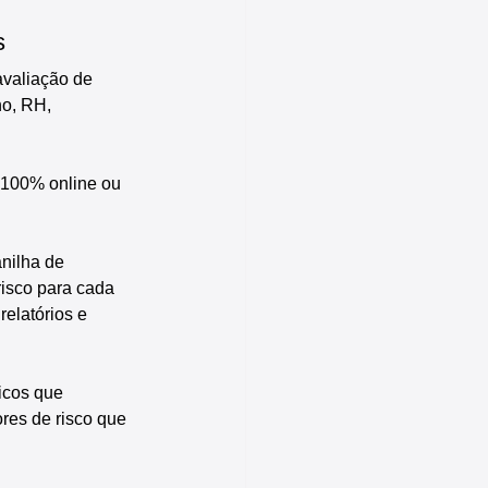
s
avaliação de 
ho, RH, 
 100% online ou 
nilha de 
risco para cada 
elatórios e 
icos que 
ores de risco que 