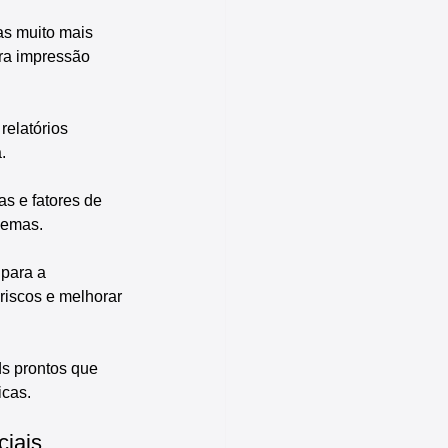
as muito mais 
ara impressão 
relatórios 
.
as e fatores de 
blemas.
para a 
riscos e melhorar 
ds prontos que 
icas.
ciais