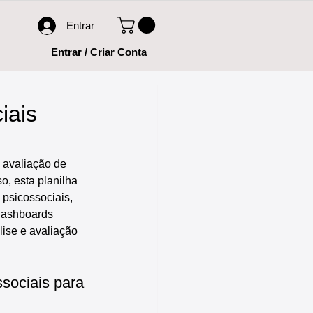
Entrar
Entrar / Criar Conta
iais
a avaliação de 
o, esta planilha 
 psicossociais, 
 dashboards 
ise e avaliação 
ssociais para 