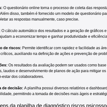
: 
O questionário online torna o processo de coleta das respost
te. Além disso, também é fornecido um modelo de questionário p
letar as respostas manualmente, caso precise.
 
O cálculo automático dos resultados e a geração de gráficos e 
e ajudam a economizar tempo e ganhar produtividade e eficiência
ão de riscos:
 Permite identificar com rapidez e facilidade as áre
 críticos, auxiliando na definição de ações e prevenção de pro
ões:
 Os resultados da avaliação podem ser usados como base 
s, laudos e desenvolvimento de planos de ação para mitigar os 
-estar dos colaboradores.
a de decisão:
 A planilha possui diversos relatórios e dashboar
ilidade, permitindo a tomada de decisões mais ágeis e estratég
ens da planilha de diagnóstico riscos psicosso