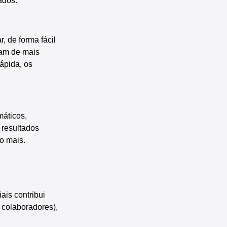
ados.
, de forma fácil 
sam de mais 
ápida, os 
áticos, 
 resultados 
to mais.
ais contribui 
 colaboradores), 