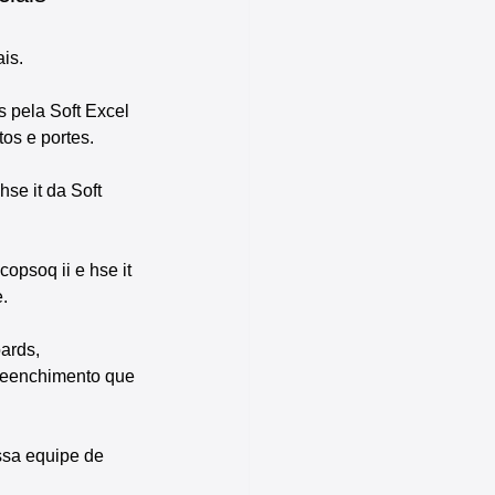
is.
s pela Soft Excel 
os e portes.
se it da Soft 
opsoq ii e hse it 
.
ards, 
reenchimento que 
ssa equipe de 