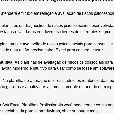
e atenderá em tudo em relação a avaliação de riscos psicossocia
s planilhas de diagnóstico de riscos psicossociais desenvolvida
testadas e validadas em diversos clientes de diferentes segment
 planilhas de avaliação de riscos psicossociais para copsoq ii e h
eis de usar e não precisa saber Excel para conseguir usar.
tuitiva:
 As planilhas de avaliação de riscos psicossociais para c
 layout moderno e intuitivo para usar como se fosse um software
:
 Na planilha de apuração dos resultados, os relatórios, dashbo
 são gerados e atualizados automaticamente de acordo com o p
a Soft Excel Planilhas Profissionais você pode contar com a no
especializada para sanar dúvidas, obter suporte e mais.