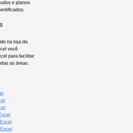
audos e planos 
entificados.
s
to na loja da 
xcel você 
l para facilitar 
odas as áreas.
el
cel
cel
Excel
 Excel
 Excel