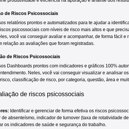
e produtividade e eficiência na apuração e análise dos result
ão de Riscos Psicossociais
os relatórios prontos e automatizados para te ajudar a identificar
 riscos psicossociais com níveis de risco mais altos e que preci
les, você vai conseguir avaliar e acompanhar, de forma fácil e r
m relação as avaliações que foram registradas.
ão de Riscos Psicossociais
rsos Dashboards prontos com indicadores e gráficos 100% autom
 entendimento. Neles, você vai conseguir visualizar e analisar os
isco, classificação de risco, por categoria, questão, área e mui
liação de riscos psicossociais
res:
 Identificar e gerenciar de forma efetiva os riscos psicossoci
r de absenteísmo, indicador de turnover (taxa de rotatividade de
 os indicadores de saúde e segurança do trabalho.