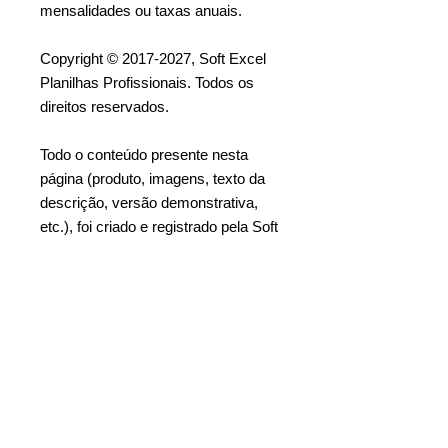
mensalidades ou taxas anuais.
Copyright © 2017-2027, Soft Excel
Planilhas Profissionais. Todos os
direitos reservados.
Todo o conteúdo presente nesta
página (produto, imagens, texto da
descrição, versão demonstrativa,
etc.), foi criado e registrado pela Soft
Excel Planilhas Profissionais para
ser usado exclusivamente neste
website
[www.softexcelplanilhas.com].
Proibido a cópia ou reprodução
parcial ou total. Proibido a revenda
ou distribuição.
Tags: controle de tarefas, gestão de