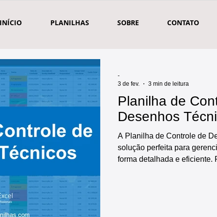
INÍCIO
PLANILHAS
SOBRE
CONTATO
-
3 de fev.
3 min de leitura
Planilha de Con
Desenhos Técn
A Planilha de Controle de 
solução perfeita para gerenc
forma detalhada e eficiente. 
oferece diversas funcionalid
itens a serem controlados, r
técnicos, diversos relatórios
indicadores e gráficos auto