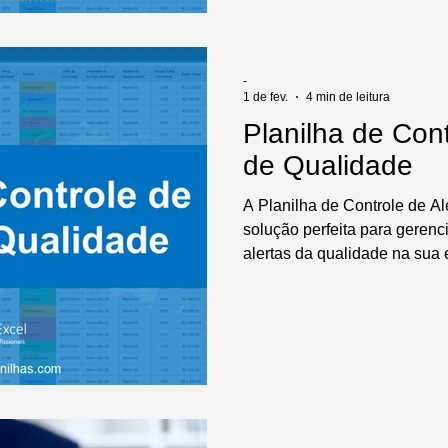
de controle de desenhos técn
rápido.
-
1 de fev.
4 min de leitura
Planilha de Cont
de Qualidade
A Planilha de Controle de Al
solução perfeita para gerenci
alertas da qualidade na sua 
esta planilha oferece diversa
cadastro inicial das informa
serem controlados, registro e
qualidade, modelo de alerta 
relatórios e dashboards pront
automáticos, tornando o pro