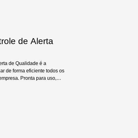
icos muito mais fácil e
role de Alerta
erta de Qualidade é a
ar de forma eficiente todos os
empresa. Pronta para uso,
s funcionalidades, incluindo:
ções da empresa e de itens a
 controle de alerta da
de qualidade, diversos
os, indicadores e gráficos
cesso muito ma