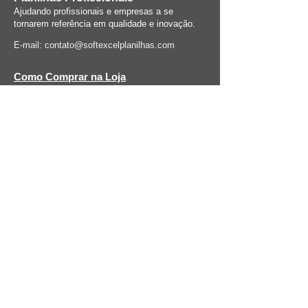
Ajudando profissionais e empresas a se
tornarem referência em qualidade e inovação.
E-mail:
contato@softexcelplanilhas.com
Como Comprar na Loja
Formas de Pagamento
Política de Privacidade
Políticas da Loja
Política de Devolução
Termos e Condições
Como Habilitar Macros
Formas de Pagamento