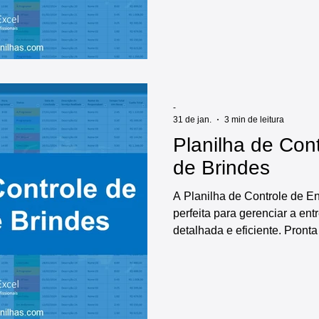
serem controlados, registro e
qualidade, modelo de alerta 
relatórios e dashboards pront
automáticos, tornando o pro
-
31 de jan.
3 min de leitura
Planilha de Con
de Brindes
A Planilha de Controle de En
perfeita para gerenciar a en
detalhada e eficiente. Pronta
oferece diversas funcionalid
inicial das informações da e
controlados, registro e contr
diversos relatórios e dashbo
gráficos automáticos, tornan