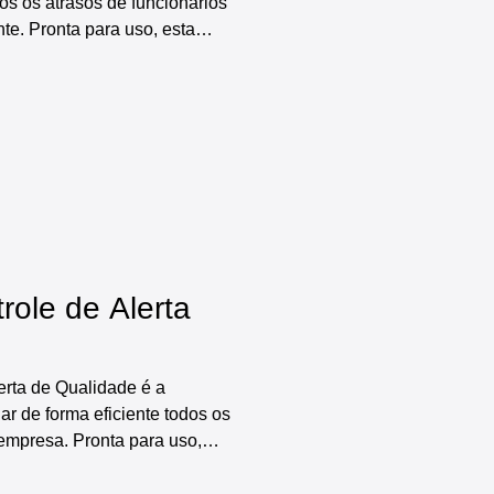
dos os atrasos de funcionários
nte. Pronta para uso, esta
ionalidades, incluindo:
e itens a serem controlados,
, diversos relatórios e
res e gráficos automáticos,
nciamento e controle de
jetivo.
role de Alerta
erta de Qualidade é a
ar de forma eficiente todos os
empresa. Pronta para uso,
s funcionalidades, incluindo:
ções da empresa e de itens a