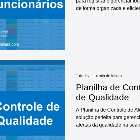
para registrar e gerenciar to
de forma organizada e eficie
planilha possui diversas func
cadastro de funcionários e d
registro e controle de atrasos
dashboards prontos, indicado
tornando o processo de gere
atrasos muito mais claro e ob
-
1 de fev.
4 min de leitura
Planilha de Cont
de Qualidade
A Planilha de Controle de Al
solução perfeita para gerenci
alertas da qualidade na sua 
esta planilha oferece diversa
cadastro inicial das informa