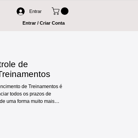
Entrar
Entrar / Criar Conta
trole de
Treinamentos
encimento de Treinamentos é
nciar todos os prazos de
 de uma forma muito mais
ra uso, esta planilha oferece
cluindo: cadastro de
em controlados, registro e
einamentos, alerta de