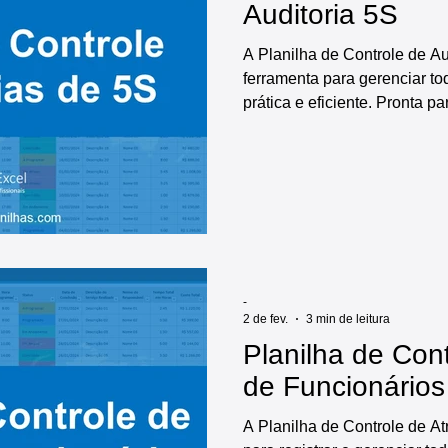
Auditoria 5S
A Planilha de Controle de Au
ferramenta para gerenciar to
prática e eficiente. Pronta pa
diversas funcionalidades, inc
informações da empresa e de
registro e controle de auditor
dashboards prontos, indicado
tornando o processo de gere
auditorias de 5s muito mais c
-
2 de fev.
3 min de leitura
Planilha de Con
de Funcionários
A Planilha de Controle de At