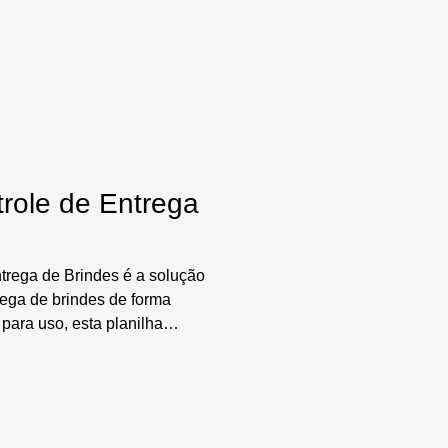
 controle de alerta da
de qualidade, diversos
os, indicadores e gráficos
cesso muito ma
trole de Entrega
trega de Brindes é a solução
trega de brindes de forma
 para uso, esta planilha
ades, incluindo: cadastro
mpresa e de itens a serem
ole de entrega de brindes,
ards prontos, indicadores e
do o processo de