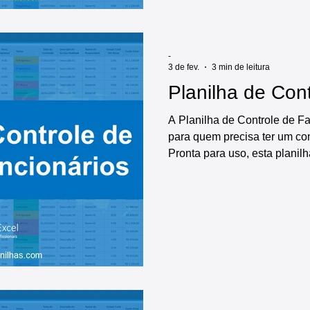
vencimento de treinamentos, 
dashboards prontos, indicado
-
3 de fev.
3 min de leitura
Planilha de Cont
A Planilha de Controle de Fa
para quem precisa ter um con
Pronta para uso, esta planil
funcionalidades, incluindo: 
itens a serem controlados, reg
diversos relatórios e dashbo
gráficos automáticos, tornan
faltas muito mais claro e obje