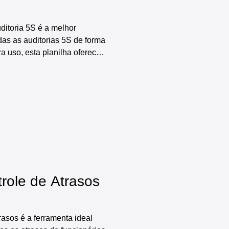
ditoria 5S é a melhor
das as auditorias 5S de forma
ra uso, esta planilha oferece
luindo: cadastro inicial das
 itens a serem controlados,
ia 5S, diversos relatórios e
res e gráficos automáticos,
nciamento e controle de
laro
trole de Atrasos
rasos é a ferramenta ideal