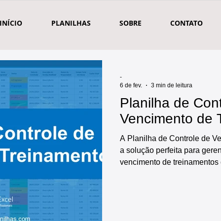
INÍCIO
PLANILHAS
SOBRE
CONTATO
-
6 de fev.
3 min de leitura
Planilha de Con
Vencimento de 
A Planilha de Controle de V
a solução perfeita para gere
vencimento de treinamentos
prática e eficiente. Pronta pa
diversas funcionalidades, in
funcionários e de itens a ser
controle de vencimento de tr