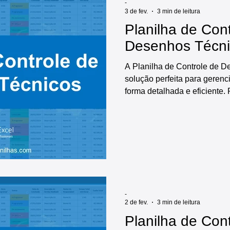
-
3 de fev.
3 min de leitura
Planilha de Con
Desenhos Técn
A Planilha de Controle de 
solução perfeita para gerenc
forma detalhada e eficiente. 
oferece diversas funcionalid
itens a serem controlados, r
técnicos, diversos relatórios
indicadores e gráficos auto
de controle de desenhos técn
rápido.
-
2 de fev.
3 min de leitura
Planilha de Con