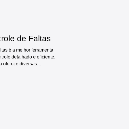
diversos relatórios e
res e gráficos automáticos,
role de Faltas
ltas é a melhor ferramenta
trole detalhado e eficiente.
ha oferece diversas
cadastro de funcionários e de
istro e controle de faltas,
ards prontos, indicadores e
do o processo de controle de
tivo.