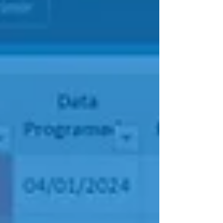
e de itens a serem controlados, registro e
controle de projetos, diversos relatórios e
dashboards prontos, indicadores e gráficos
automáticos, tornando o processo de
gerenciamento de projetos muito mais
organizado e eficiente