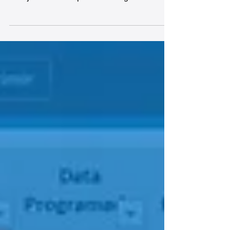
é uma ferramenta essencial para quem
deseja melhorar o processo de gestão e
controle de projetos. Pronta para uso, esta
planilha oferece diversas funcionalidades,
incluindo: cadastro inicial das informações
da empresa e de itens a serem controlados,
registro e controle de projetos, diversos
relatórios e dashboards prontos, indicadores
e gráficos automáticos, tornando o processo
de gestão e controle de projetos muito mais
prático e efic