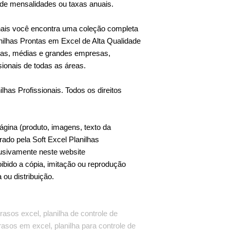
e mensalidades ou taxas anuais.
onais você encontra uma coleção completa
ilhas Prontas em Excel de Alta Qualidade
uenas, médias e grandes empresas,
sionais de todas as áreas.
lhas Profissionais. Todos os direitos
ágina (produto, imagens, texto da
strado pela Soft Excel Planilhas
lusivamente neste website
ibido a cópia, imitação ou reprodução
a ou distribuição.
trasos excel, planilha de controle de
trasos em excel, planilha para controle de