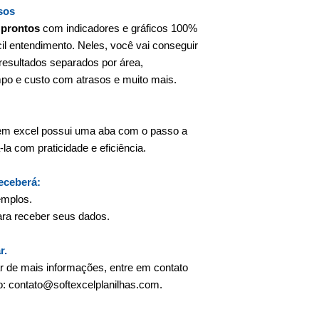
sos
 prontos
com indicadores e gráficos 100%
cil entendimento. Neles, você vai conseguir
s resultados separados por área,
empo e custo com atrasos e muito mais.
s em excel possui uma aba com o passo a
la com praticidade e eficiência.
receberá:
emplos.
ara receber seus dados.
r.
ar de mais informações, entre em contato
o: contato@softexcelplanilhas.com.