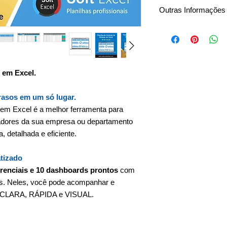
Outras Informações
Download Imediato
Insira sua própria lo
Pagamento único
Sem mensalidades
Sem taxas anuais
 em Excel.
Planilha editável (VB
Garantia e suporte 
trasos em um só lugar.
s em Excel é a melhor ferramenta para
radores da sua empresa ou departamento
, detalhada e eficiente.
tizado
erenciais e 10 dashboards prontos
com
os. Neles, você pode acompanhar e
ma CLARA, RÁPIDA e VISUAL.