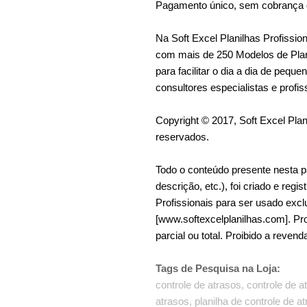
Pagamento único, sem cobrança d
Na Soft Excel Planilhas Profissi
com mais de 250 Modelos de Plan
para facilitar o dia a dia de peq
consultores especialistas e profis
Copyright © 2017, Soft Excel Plani
reservados.
Todo o conteúdo presente nesta p
descrição, etc.), foi criado e regi
Profissionais para ser usado exc
[www.softexcelplanilhas.com]. Pro
parcial ou total. Proibido a revend
Tags de Pesquisa na Loja:
controle de atrasos, controle de a
atrasos, planilha de controle de a