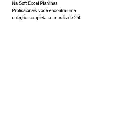
Na Soft Excel Planilhas
Profissionais você encontra uma
coleção completa com mais de 250
Modelos de Planilhas Prontas em
Excel para facilitar o dia a dia de
pequenas, médias e grandes
empresas, consultores especialistas
e profissionais de todas as áreas.
Copyright © 2017, Soft Excel
Planilhas Profissionais. Todos os
direitos reservados.
Todo o conteúdo presente nesta
página (produto, imagens, texto da
descrição, etc.), foi criado e
registrado pela Soft Excel Planilhas
Profissionais para ser usado
exclusivamente neste website