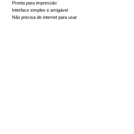
Pronta para impressão
Interface simples e amigável
Não precisa de internet para usar
Relatórios e indicadores
automáticos
Utilize em quantos computadores
você precisar
Para Excel versão 2010 ou mais
recente
Planilha editável (VBA Protegido)
Pagamento único, sem cobrança de
mensalidades ou taxas anuais.
Copyright © 2017, Soft Excel
Planilhas Profissionais. Todos os
direitos reservados.
Todo o conteúdo presente nesta