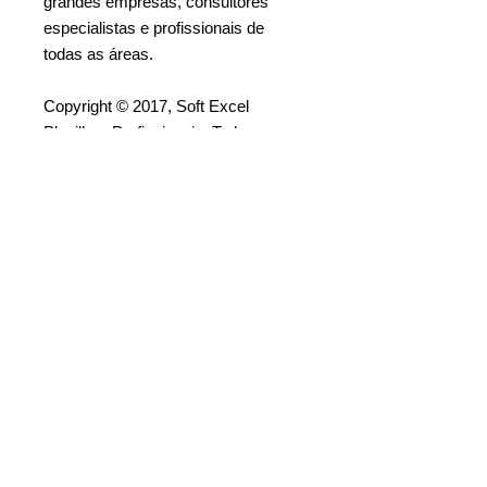
grandes empresas, consultores
especialistas e profissionais de
todas as áreas.
Copyright © 2017, Soft Excel
Planilhas Profissionais. Todos os
direitos reservados.
Todo o conteúdo presente nesta
página (produto, imagens, texto da
descrição, etc.), foi criado e
registrado pela Soft Excel Planilhas
Profissionais para ser usado
exclusivamente neste website
[www.softexcelplanilhas.com].
Proibido a cópia, imitação ou
reprodução parcial ou total. Proibido
a revenda ou distribuição.