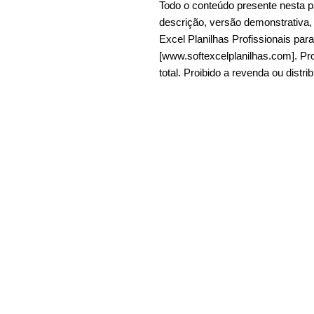
Todo o conteúdo presente nesta p
descrição, versão demonstrativa, et
Excel Planilhas Profissionais pa
[www.softexcelplanilhas.com]. Pro
total. Proibido a revenda ou distri
Tags: planilha de treino, planilha d
planilha corrida excel, planilha cor
de treino corrida, planilha corrida 
corrida, excel, dashboard excel, pl
soft excel, soft excel planilhas, so
planilha, planilha de controle, da
é dashboard, dashboard o que é, c
planilha google, controle financeiro
mensais, planilhas excel prontas,
planilha, planilhas prontas, planil
dashboard template, excel spread
download, download, templates ex