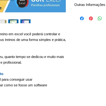
Outras Informações
Planilha excel vers
Download Imediato
Pagamento único
Sem mensalidades
Sem taxas anuais
treino em excel você poderá controlar e
Planilha não editável
s treinos de uma forma simples e prática,
Garantia e suporte 
eu, quanto tempo se dedicou e muito mais
e profissional.
to
l para conseguir usar
 usar como se fosse um software