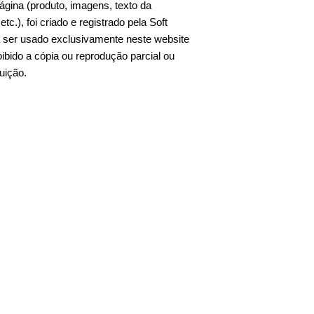
ágina (produto, imagens, texto da
c.), foi criado e registrado pela Soft
ra ser usado exclusivamente neste website
ibido a cópia ou reprodução parcial ou
buição.
e treino excel, planilha de treino em excel,
rida em excel, planilha de corrida, planilha
5km, planilha corrida 10km, planilha, treino,
anilhas, planilha excel, planilhas excel,
ft excel planilhas profissionais, planilha 4.0,
shboard power bi, dashboard tradução, o que
omo fazer planilha, planilha de gastos,
, planilha online, planilha de gastos
 planilhas prontas excel, modelo de
has prontas em excel, planilhas excel grátis,
sheets, dashboard design, planilha excel
cel, excel