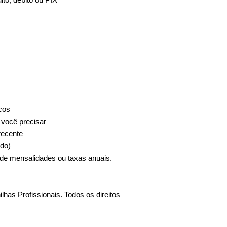
cos
 você precisar
recente
ido)
e mensalidades ou taxas anuais.
lhas Profissionais. Todos os direitos