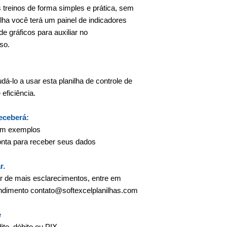
reinos de forma simples e prática, sem
lha você terá um painel de indicadores
 gráficos para auxiliar no
sso.
dá-lo a usar esta planilha de controle de
eficiência.
receberá:
com exemplos
onta para receber seus dados
r.
ar de mais esclarecimentos, entre em
endimento contato@softexcelplanilhas.com
e
to, débito ou PIX