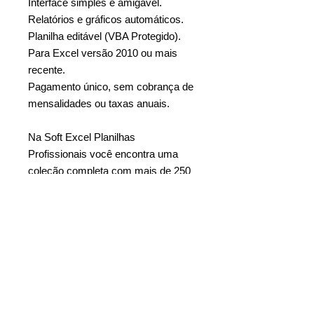
Interface simples e amigável.
Relatórios e gráficos automáticos.
Planilha editável (VBA Protegido).
Para Excel versão 2010 ou mais
recente.
Pagamento único, sem cobrança de
mensalidades ou taxas anuais.
Na Soft Excel Planilhas
Profissionais você encontra uma
coleção completa com mais de 250
Modelos de Planilhas Prontas em
Excel para facilitar o dia a dia de
pequenas, médias e grandes
empresas, consultores especialistas
e profissionais de todas as áreas.
Copyright © 2017, Soft Excel
Planilhas Profissionais. Todos os