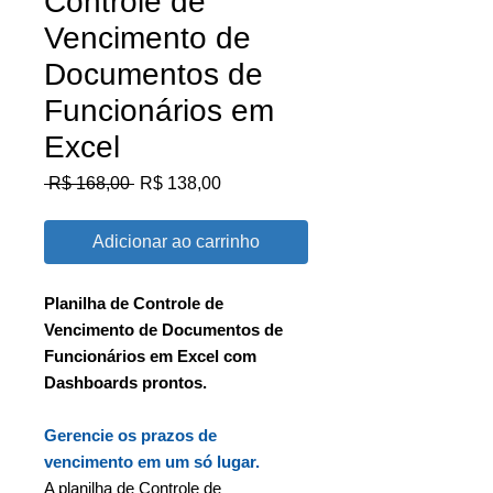
Controle de
Vencimento de
Documentos de
Funcionários em
Excel
Preço
Preço
 R$ 168,00 
R$ 138,00
normal
promocional
Adicionar ao carrinho
Planilha de Controle de
Vencimento de Documentos de
Funcionários em Excel com
Dashboards prontos.
Gerencie os prazos de
vencimento em um só lugar.
A planilha de Controle de