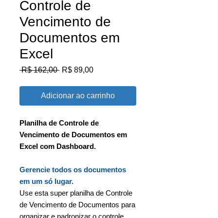
Controle de
Vencimento de
Documentos em
Excel
Preço
Preço
 R$ 162,00 
R$ 89,00
normal
promocional
Adicionar ao carrinho
Planilha de Controle de
Vencimento de Documentos em
Excel com Dashboard.
Gerencie todos os documentos
em um só lugar.
Use esta super planilha de Controle
de Vencimento de Documentos para
organizar e padronizar o controle