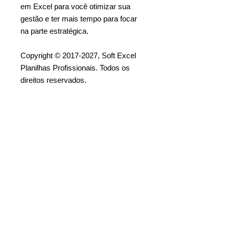
em Excel para você otimizar sua
gestão e ter mais tempo para focar
na parte estratégica.
Copyright © 2017-2027, Soft Excel
Planilhas Profissionais. Todos os
direitos reservados.
Todo o conteúdo presente nesta
página (produto, imagens, texto da
descrição, versão demonstrativa,
etc.), foi criado e registrado pela Soft
Excel Planilhas Profissionais para
ser usado exclusivamente neste
website
[www.softexcelplanilhas.com].
Proibido a cópia ou reprodução
parcial ou total. Proibido a revenda
ou distribuição.