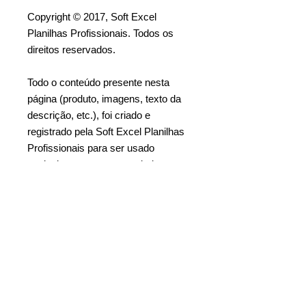
Copyright © 2017, Soft Excel
Planilhas Profissionais. Todos os
direitos reservados.
Todo o conteúdo presente nesta
página (produto, imagens, texto da
descrição, etc.), foi criado e
registrado pela Soft Excel Planilhas
Profissionais para ser usado
exclusivamente neste website
[www.softexcelplanilhas.com].
Proibido a cópia, imitação ou
reprodução parcial ou total. Proibido
a revenda ou distribuição.
Tags de Pesquisa na Loja:
matriz de risco, matriz de risco 4x4,
modelo de matriz de risco, planilha