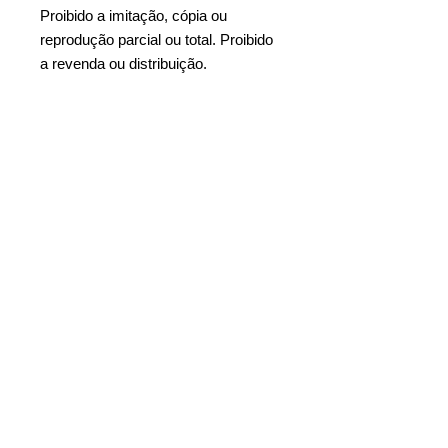
Proibido a imitação, cópia ou
reprodução parcial ou total. Proibido
a revenda ou distribuição.
Tags: Planilha programa de
sugestões em excel, Planilha
programa de Ideias em excel,
Planilha programa de ideias e
sugestões em excel, modelo
programa de sugestão de melhorias
em excel, planilha programa de
sugestões, planilha programa de
Ideias, planilha programa de ideias e
sugestões, planilhas para implantar
um Programa de Ideias, planilha
programa de sugestões de
melhorias, programa de melhoria
contínua, programa de sugestões,
programa de ideias e sugestões,