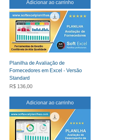
Adicionar ao carrinho
Planilha de Avaliação de
Fornecedores em Excel - Versão
Standard
Preço
R$ 136,00
Adicionar ao carrinho