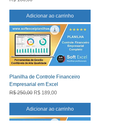
Adicionar ao carrinho
Planilha de Controle Financeiro
Empresarial em Excel
Preço normal
Preço promocional
R$ 250,00
R$ 189,00
Adicionar ao carrinho