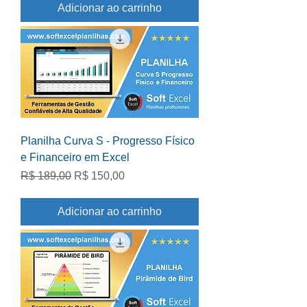
Adicionar ao carrinho
Planilha Curva S - Progresso Físico
e Financeiro em Excel
Preço normal
Preço promocional
R$ 189,00
R$ 150,00
Adicionar ao carrinho