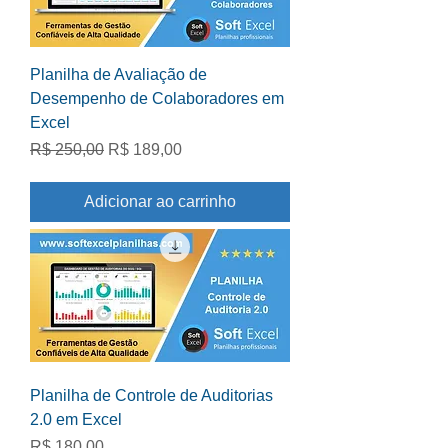
Planilha de Avaliação de
Desempenho de Colaboradores em
Excel
Preço normal
Preço promocional
R$ 250,00
R$ 189,00
Adicionar ao carrinho
Planilha de Controle de Auditorias
2.0 em Excel
Preço
R$ 180,00