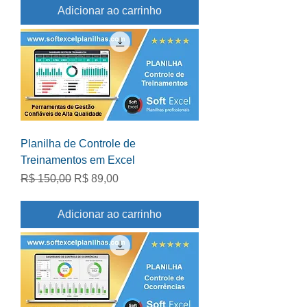
Adicionar ao carrinho
Planilha de Controle de
Treinamentos em Excel
Preço normal
Preço promocional
R$ 150,00
R$ 89,00
Adicionar ao carrinho