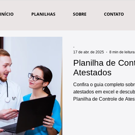
INÍCIO
PLANILHAS
SOBRE
CONTATO
-
17 de abr. de 2025
8 min de leitura
Planilha de Con
Atestados
Confira o guia completo sobr
atestados em excel e descub
Planilha de Controle de Ates
para gerenciar todos os ate
só lugar. Conheça a planilha
agora e facilite sua gestão.