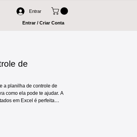
Entrar
Entrar / Criar Conta
trole de
e a planilha de controle de
ra como ela pode te ajudar. A
tados em Excel é perfeita
stados da sua empresa em um
 para controle de atestados