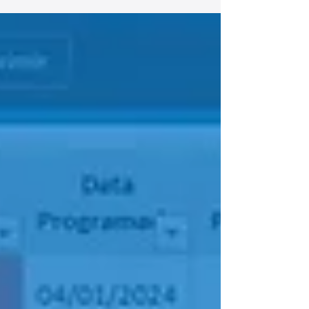
possui um layout moderno, intuitivo e fácil de
usar. Com ela você vai conseguir registrar e
fazer o controle de todos os riscos em um só
lugar, trazendo agilidade e praticidade para a
gestão de todo o processo. Planilha de
Controle de Riscos A Planilha de Controle
de Riscos é a escolha ideal para quem
deseja padr