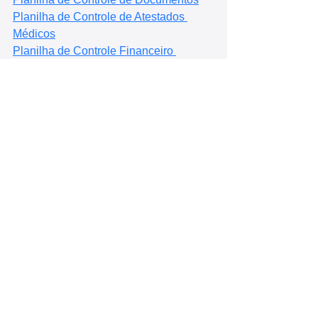
Planilha de Controle de Atestados 
Médicos
Planilha de Controle Financeiro 
Empresarial
Planilha de Controle de Riscos 
Psicossociais
Planilha de Gestão de Riscos para 
PGR / GRO
Planilha de Avaliação Job Stress Scale 
(JSS)
Planilha de Avaliação Modelo Esforço - 
Recompensa
Planilha de Avaliação de Riscos 
Psicossociais HSE-IT
Planilha de Avaliação de Riscos 
Psicossociais COPSOQ II - Versão 
Curta
Planilha de Avaliação de Riscos 