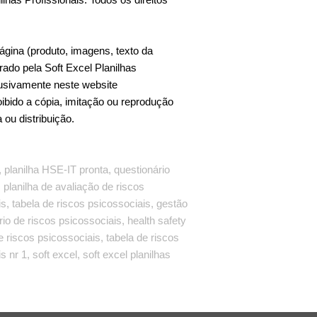
ágina (produto, imagens, texto da
strado pela Soft Excel Planilhas
lusivamente neste website
ibido a cópia, imitação ou reprodução
a ou distribuição.
 planilha HSE-IT pronta, questionário
 planilha de avaliação de riscos
s, tabela de riscos psicossociais, gestão
io de riscos psicossociais, health safety
de riscos psicossociais, tabela de riscos
 nr 1, soft excel, soft excel planilhas