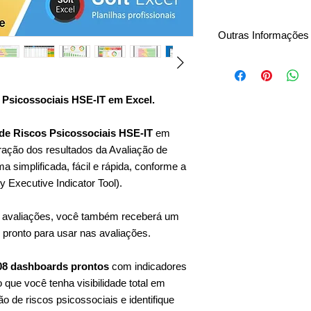
Outras Informações
Download Imediato
Insira sua própria lo
Pagamento único
s Psicossociais HSE-IT em Excel.
Sem mensalidades
Sem taxas anuais
 de Riscos Psicossociais HSE-IT
em
Planilha editável (VB
Garantia e suporte 
ação dos resultados da Avaliação de
 simplificada, fácil e rápida, conforme a
 Executive Indicator Tool).
s avaliações, você também receberá um
 pronto para usar nas avaliações.
 08 dashboards prontos
com indicadores
 que você tenha visibilidade total em
o de riscos psicossociais e identifique