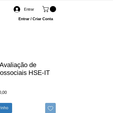
Entrar
Entrar / Criar Conta
 Avaliação de
cossociais HSE-IT
Preço
0,00
promocional
rinho