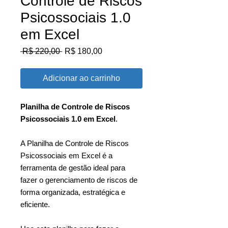
Controle de Riscos
Psicossociais 1.0
em Excel
Preço
Preço
 R$ 220,00 
R$ 180,00
normal
promocional
Adicionar ao carrinho
Planilha de Controle de Riscos
Psicossociais 1.0 em Excel
.
A Planilha de Controle de Riscos
Psicossociais em Excel é a
ferramenta de gestão ideal para
fazer o gerenciamento de riscos de
forma organizada, estratégica e
eficiente.