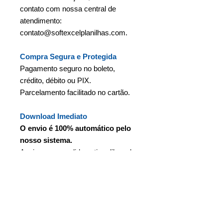
contato com nossa central de
atendimento:
contato@softexcelplanilhas.com.
Compra Segura e Protegida
Pagamento seguro no boleto,
crédito, débito ou PIX.
Parcelamento facilitado no cartão.
Download Imediato
O envio é 100% automático pelo
nosso sistema.
Assim que o pedido estiver liberado
você receberá automaticamente o
link para fazer o download da sua
planilha.
Informações Adicionais