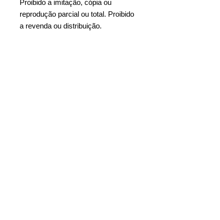
Proibido a imitação, cópia ou
reprodução parcial ou total. Proibido
a revenda ou distribuição.
TAGs: planilha em excel, planilha
excel, dashboards em excel,
planilhas prontas em excel, planilha
de controle, planilha para controle,
dashboard em excel, modelos de
planilhas, ferramentas da qualidade,
planilhas empresariais, planilhas,
excel, planilha com cara de
software, planilha com cara de site,
planilha com cara de, dashboard,
planilha para segurança do trabalho
em excel, dashboard para
segurança do trabalho, planilha
gestão de segurança do trabalho,