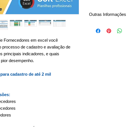
Outras Informações
Download Imediato
Insira sua própria lo
Pagamento único
de Fornecedores em excel você
Sem mensalidades
 o processo de cadastro e avaliação de
Sem taxas anuais
s principais indicadores, e quais
Planilha editável (VB
 pior desempenho.
Garantia e suporte 
 para cadastro de até
2 mil
rsões:
necedores
ecedores
edores