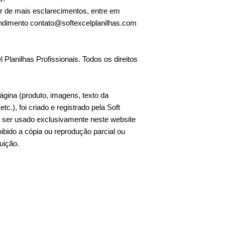
ar de mais esclarecimentos, entre em
endimento contato@softexcelplanilhas.com
 Planilhas Profissionais. Todos os direitos
ágina (produto, imagens, texto da
c.), foi criado e registrado pela Soft
ra ser usado exclusivamente neste website
ibido a cópia ou reprodução parcial ou
buição.
necedores excel, analise de fornecedores,
o de fornecedores, avaliação de
nto de fornecedores, planilha de compras