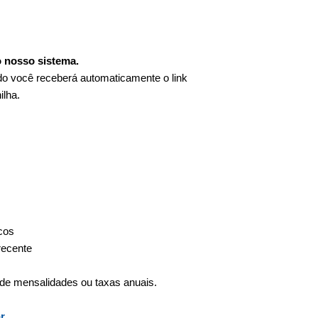
o nosso sistema.
ado você receberá automaticamente o link
ilha.
cos
recente
e mensalidades ou taxas anuais.
r.