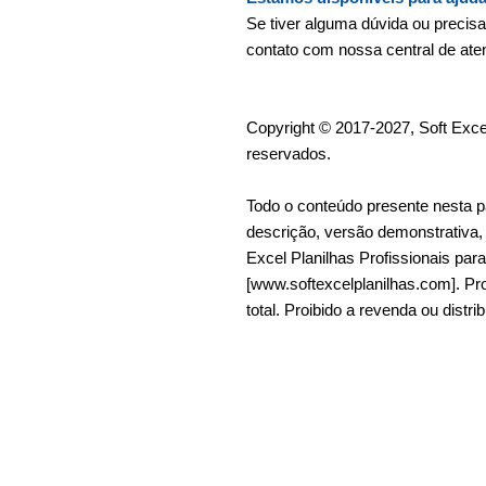
Se tiver alguma dúvida ou precis
contato com nossa central de at
Copyright © 2017-2027, Soft Excel
reservados.
Todo o conteúdo presente nesta p
descrição, versão demonstrativa, et
Excel Planilhas Profissionais pa
[www.softexcelplanilhas.com]. Pro
total. Proibido a revenda ou distri
Tags planilha de avaliação de for
avaliação de fornecedor, Avaliaçã
fornecedores excel, desenvolvime